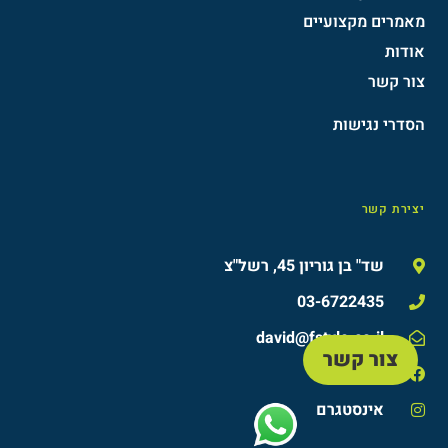
מאמרים מקצועיים
אודות
צור קשר
הסדרי נגישות​
יצירת קשר
שד" בן גוריון 45, רשל"צ
03-6722435
david@fstyle.co.il
צור קשר
פייסבוק
אינסטגרם